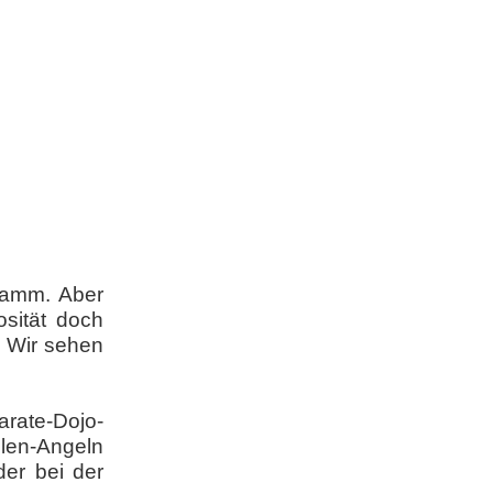
ramm. Aber
osität doch
. Wir sehen
arate-Dojo-
len-Angeln
der bei der