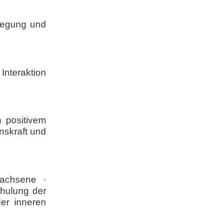
ewegung und
Interaktion
n positivem
nskraft und
wachsene ·
chulung der
er inneren