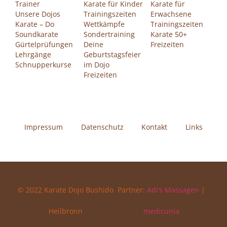
Trainer
Karate für Kinder
Karate für
Unsere Dojos
Trainingszeiten
Erwachsene
Karate – Do
Wettkämpfe
Trainingszeiten
Soundkarate
Sondertraining
Karate 50+
Gürtelprüfungen
Deine
Freizeiten
Lehrgänge
Geburtstagsfeier
Schnupperkurse
im Dojo
Freizeiten
Impressum
Datenschutz
Kontakt
Links
© 2022 Karate Dojo Bushido
Partner:
Adi’s Massagen
|
Heilbronn
medicunia