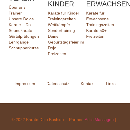
KINDER
ERWACHSE
Über uns
Trainer
Karate für Kinder
Karate für
Unsere Dojos
Trainingszeiten
Erwachsene
Karate – Do
Wettkämpfe
Trainingszeiten
Soundkarate
Sondertraining
Karate 50+
Gürtelprüfungen
Deine
Freizeiten
Lehrgänge
Geburtstagsfeier im
Schnupperkurse
Dojo
Freizeiten
Impressum
Datenschutz
Kontakt
Links
© 2022 Karate Dojo Bushido
Partner:
Adi’s Massagen
|